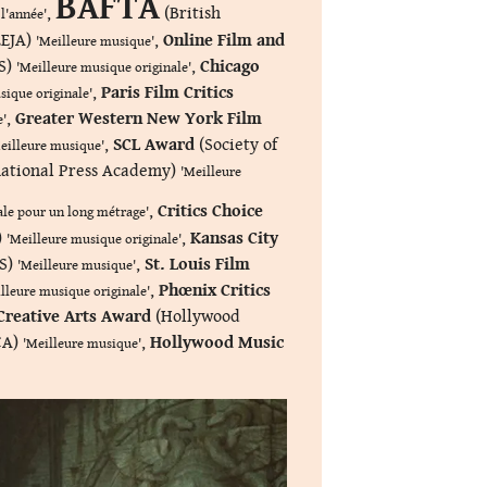
BAFTA
,
(British
l'année'
LEJA)
,
Online Film and
'Meilleure musique'
S)
,
Chicago
'Meilleure musique originale'
,
Paris Film Critics
sique originale'
,
Greater Western New York Film
e'
,
SCL Award
(Society of
eilleure musique'
national Press Academy)
'Meilleure
,
Critics Choice
ale pour un long métrage'
)
,
Kansas City
'Meilleure musique originale'
S)
,
St. Louis Film
'Meilleure musique'
,
Phœnix Critics
lleure musique originale'
Creative Arts Award
(Hollywood
CA)
,
Hollywood Music
'Meilleure musique'