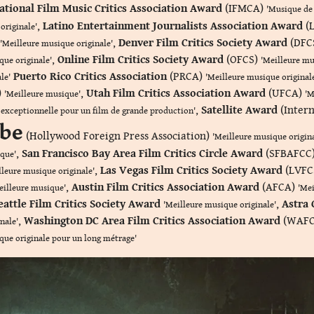
ational Film Music Critics Association Award
(IFMCA)
'Musique de 
,
Latino Entertainment Journalists Association Award
(
originale'
,
Denver Film Critics Society Award
(DFC
'Meilleure musique originale'
,
Online Film Critics Society Award
(OFCS)
que originale'
'Meilleure mu
Puerto Rico Critics Association
(PRCA)
le'
'Meilleure musique original
)
,
Utah Film Critics Association Award
(UFCA)
'Meilleure musique'
'M
,
Satellite Award
(Inter
 exceptionnelle pour un film de grande production'
obe
(Hollywood Foreign Press Association)
'Meilleure musique origin
,
San Francisco Bay Area Film Critics Circle Award
(SFBAFCC
ique'
,
Las Vegas Film Critics Society Award
(LVFC
lleure musique originale'
,
Austin Film Critics Association Award
(AFCA)
eilleure musique'
'Mei
eattle Film Critics Society Award
,
Astra 
'Meilleure musique originale'
,
Washington DC Area Film Critics Association Award
(WAF
nale'
que originale pour un long métrage'