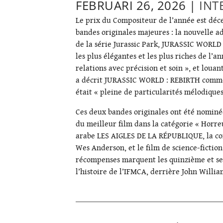
FEBRUARI 26, 2026 |
INT
Le prix du Compositeur de l’année est déce
bandes originales majeures : la nouvelle a
de la série Jurassic Park,
JURASSIC WORLD 
les plus élégantes et les plus riches de l’
relations avec précision et soin », et lou
a décrit
JURASSIC WORLD : REBIRTH
comme 
était « pleine de particularités mélodiques
Ces deux bandes originales ont été nominée
du meilleur film dans la catégorie « Horreu
arabe
LES AIGLES DE LA RÉPUBLIQUE
, la 
Wes Anderson, et le film de science-fictio
récompenses marquent les quinzième et seiz
l’histoire de l’IFMCA, derrière John Willia