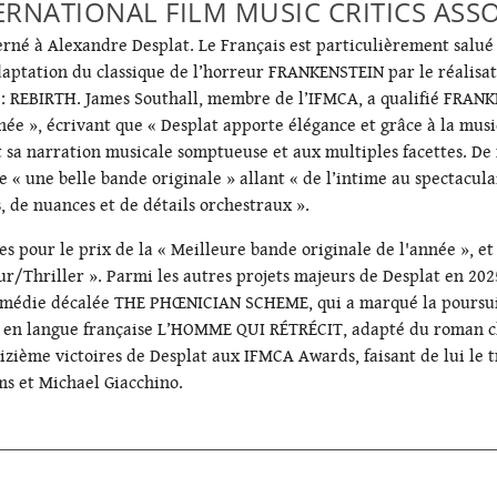
ERNATIONAL FILM MUSIC CRITICS AS
rné à Alexandre Desplat. Le Français est particulièrement salué
daptation du classique de l’horreur
FRANKENSTEIN
par le réalisa
: REBIRTH
. James Southall, membre de l’IFMCA, a qualifié
FRANK
année », écrivant que « Desplat apporte élégance et grâce à la mus
ant sa narration musicale somptueuse et aux multiples facettes. 
« une belle bande originale » allant « de l’intime au spectaculair
, de nuances et de détails orchestraux ».
s pour le prix de la « Meilleure bande originale de l'année », et
r/Thriller ». Parmi les autres projets majeurs de Desplat en 2025
comédie décalée
THE PHŒNICIAN SCHEME
, qui a marqué la poursui
n en langue française
L’HOMME QUI RÉTRÉCIT
, adapté du roman c
ième victoires de Desplat aux IFMCA Awards, faisant de lui le t
ms et Michael Giacchino.