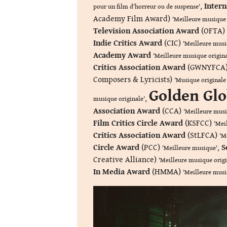
,
Intern
pour un film d'horreur ou de suspense'
Academy Film Award)
'Meilleure musique 
Television Association Award
(OFTA)
Indie Critics Award
(CIC)
'Meilleure musi
Academy Award
'Meilleure musique origina
Critics Association Award
(GWNYFCA
Composers & Lyricists)
'Musique originale
Golden Gl
,
musique originale'
Association Award
(CCA)
'Meilleure mus
Film Critics Circle Award
(KSFCC)
'Mei
Critics Association Award
(StLFCA)
'M
Circle Award
(PCC)
,
S
'Meilleure musique'
Creative Alliance)
'Meilleure musique origi
In Media Award
(HMMA)
'Meilleure musi